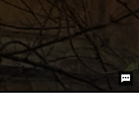
DIGITAL FIRE
PROTECTION
数字消防